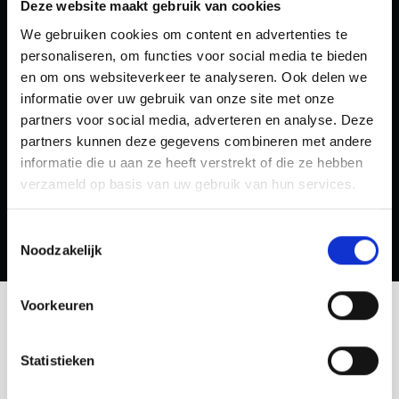
Deze website maakt gebruik van cookies
We gebruiken cookies om content en advertenties te
personaliseren, om functies voor social media te bieden
en om ons websiteverkeer te analyseren. Ook delen we
informatie over uw gebruik van onze site met onze
partners voor social media, adverteren en analyse. Deze
Website redesign voor meer leden en een
partners kunnen deze gegevens combineren met andere
sterkere clubbeleving
informatie die u aan ze heeft verstrekt of die ze hebben
Crossfit Kralingen
verzameld op basis van uw gebruik van hun services.
Toestemmingsselectie
Noodzakelijk
Voorkeuren
Statistieken
Investering
Tarieven & pakketten