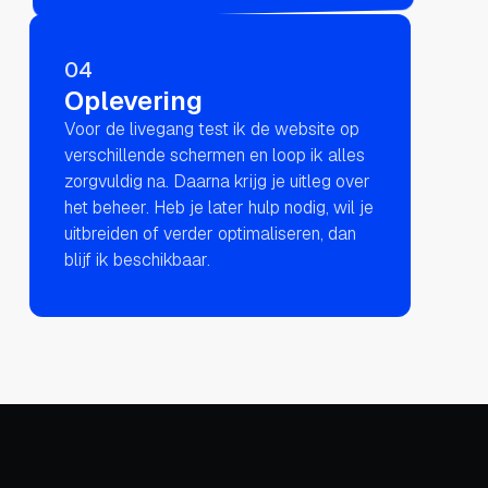
04
Oplevering
Voor de livegang test ik de website op
verschillende schermen en loop ik alles
zorgvuldig na. Daarna krijg je uitleg over
het beheer. Heb je later hulp nodig, wil je
uitbreiden of verder optimaliseren, dan
blijf ik beschikbaar.