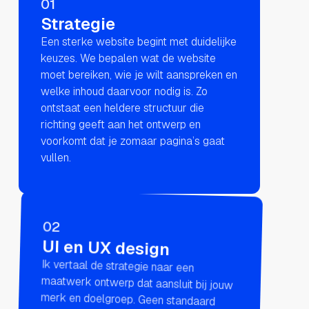
01
Strategie
Een sterke website begint met duidelijke
keuzes. We bepalen wat de website
moet bereiken, wie je wilt aanspreken en
welke inhoud daarvoor nodig is. Zo
ontstaat een heldere structuur die
richting geeft aan het ontwerp en
voorkomt dat je zomaar pagina’s gaat
vullen.
02
UI en UX design
Ik vertaal de strategie naar een
maatwerk ontwerp dat aansluit bij jouw
merk en doelgroep. Geen standaard
template, maar een duidelijke en
gebruiksvriendelijke ervaring waarin
iedere pagina een functie heeft. Je ziet
vooraf precies hoe de website eruitziet