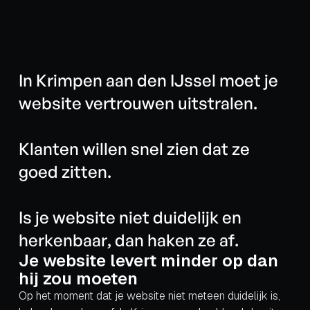
I
n
K
r
i
m
p
e
n
a
a
n
d
e
n
I
J
s
s
e
l
m
o
e
t
j
e
w
e
b
s
i
t
e
v
e
r
t
r
o
u
w
e
n
u
i
t
s
t
r
a
l
e
n
.
K
l
a
n
t
e
n
w
i
l
l
e
n
s
n
e
l
z
i
e
n
d
a
t
z
e
g
o
e
d
z
i
t
t
e
n
.
I
s
j
e
w
e
b
s
i
t
e
n
i
e
t
d
u
i
d
e
l
i
j
k
e
n
h
e
r
k
e
n
b
a
a
r
,
d
a
n
h
a
k
e
n
z
e
a
f
.
Je website levert minder op dan
hij zou moeten
Op het moment dat je website niet meteen duidelijk is,