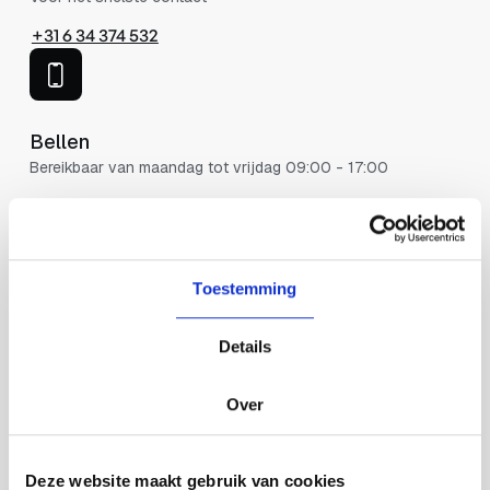
+31 6 34 374 532
Bellen
Bereikbaar van maandag tot vrijdag 09:00 - 17:00
+31 6 34 374 532
Toestemming
Mailen
Ik reageer binnen 24 uur
Details
Hello@misternocode.nl
Over
Ontvang een prijsindicatie
Vul het formulier in en binnen 24 uur neem op
Deze website maakt gebruik van cookies