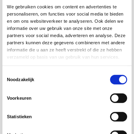
contact op voor een offerte
We gebruiken cookies om content en advertenties te
Voornaam
personaliseren, om functies voor social media te bieden
en om ons websiteverkeer te analyseren. Ook delen we
informatie over uw gebruik van onze site met onze
Achternaam
partners voor social media, adverteren en analyse. Deze
partners kunnen deze gegevens combineren met andere
informatie die u aan ze heeft verstrekt of die ze hebben
Mail
verzameld op basis van uw gebruik van hun services.
Toestemmingsselectie
Telefoon
Noodzakelijk
Voorkeuren
Projectomschrijving
Statistieken