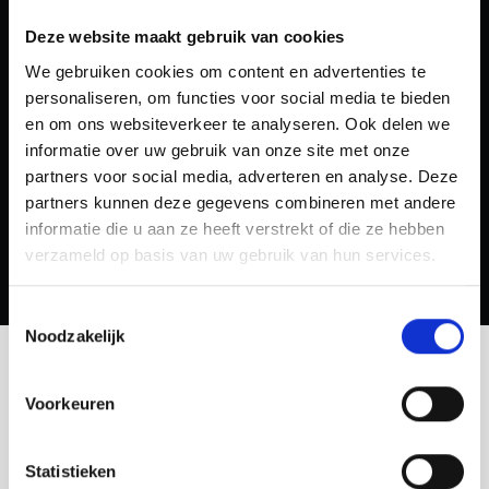
Deze website maakt gebruik van cookies
We gebruiken cookies om content en advertenties te
personaliseren, om functies voor social media te bieden
en om ons websiteverkeer te analyseren. Ook delen we
Website redesign voor meer leden en een
informatie over uw gebruik van onze site met onze
sterkere clubbeleving
partners voor social media, adverteren en analyse. Deze
Crossfit Kralingen
partners kunnen deze gegevens combineren met andere
informatie die u aan ze heeft verstrekt of die ze hebben
verzameld op basis van uw gebruik van hun services.
Toestemmingsselectie
Noodzakelijk
Voorkeuren
Investering
Tarieven & pakketten
Statistieken
Je website moet zich terugverdienen. Niet alleen mooi