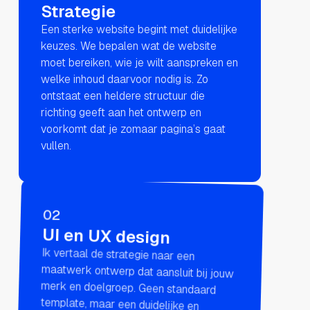
Strategie
Een sterke website begint met duidelijke
keuzes. We bepalen wat de website
moet bereiken, wie je wilt aanspreken en
welke inhoud daarvoor nodig is. Zo
ontstaat een heldere structuur die
richting geeft aan het ontwerp en
voorkomt dat je zomaar pagina’s gaat
vullen.
02
UI en UX design
Ik vertaal de strategie naar een
maatwerk ontwerp dat aansluit bij jouw
merk en doelgroep. Geen standaard
template, maar een duidelijke en
gebruiksvriendelijke ervaring waarin
iedere pagina een functie heeft. Je ziet
vooraf precies hoe de website eruitziet