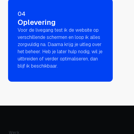
04
Oplevering
Voor de livegang test ik de website op
verschillende schermen en loop ik alles
zorgvuldig na. Daarna krijg je uitleg over
het beheer. Heb je later hulp nodig, wil je
uitbreiden of verder optimaliseren, dan
blijf ik beschikbaar.
Werk