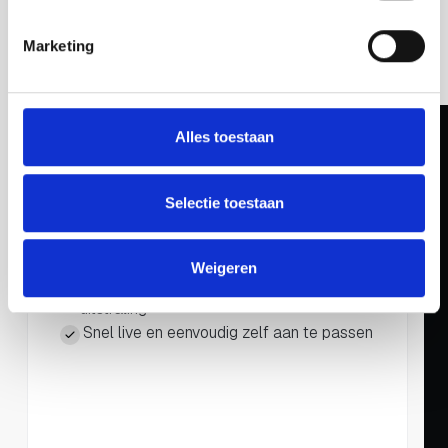
zijn, maar zorgen voor vertrouwen en aanvragen.
Daarom bouw ik gericht op resultaat, met duidelijke
Marketing
structuur en zonder onnodige complexiteit. Bekijk de
pakketten en kies wat bij je past.
Alles toestaan
Starter
€ 1.495
*
Selectie toestaan
Snel online, sterk voor je bezoekers.
Eén duidelijke pagina met alle essentiële
content
Weigeren
Maatwerk design dat past bij jouw
uitstraling
Snel live en eenvoudig zelf aan te passen