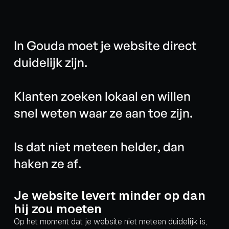
I
n
G
o
u
d
a
m
o
e
t
j
e
w
e
b
s
i
t
e
d
i
r
e
c
t
d
u
i
d
e
l
i
j
k
z
i
j
n
.
K
l
a
n
t
e
n
z
o
e
k
e
n
l
o
k
a
a
l
e
n
w
i
l
l
e
n
s
n
e
l
w
e
t
e
n
w
a
a
r
z
e
a
a
n
t
o
e
z
i
j
n
.
I
s
d
a
t
n
i
e
t
m
e
t
e
e
n
h
e
l
d
e
r
,
d
a
n
h
a
k
e
n
z
e
a
f
.
Je website levert minder op dan
hij zou moeten
Op het moment dat je website niet meteen duidelijk is,